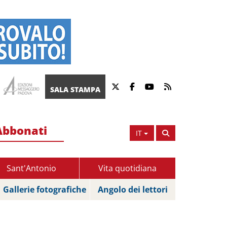
SALA STAMPA
Abbonati
IT
Sant'Antonio
Vita quotidiana
Gallerie fotografiche
Angolo dei lettori