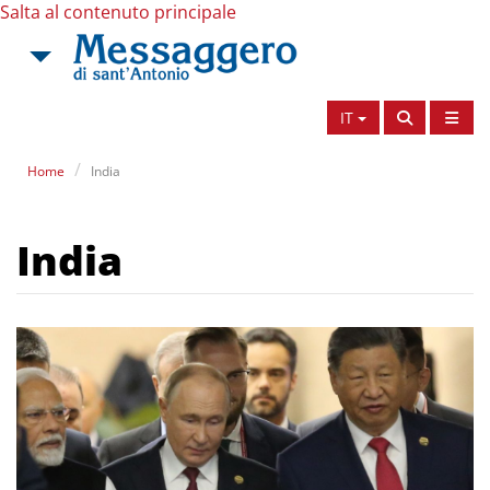
Salta al contenuto principale
IT
Home
India
India