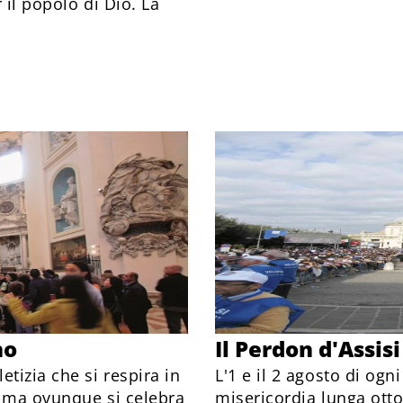
 il popolo di Dio. La
no
Il Perdon d'Assisi
tizia che si respira in
L'1 e il 2 agosto di ogn
i, ma ovunque si celebra
misericordia lunga otto