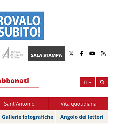
SALA STAMPA
Abbonati
IT
Sant'Antonio
Vita quotidiana
Gallerie fotografiche
Angolo dei lettori