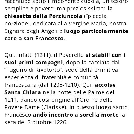
racchiude sotto l’imponente cupola, un tesoro
semplice e povero, ma preziosissimo:
la
chiesetta della Porziuncola
(“piccola
porzione”) dedicata alla Vergine Maria, nostra
Signora degli Angeli e
luogo particolarmente
caro a san Francesco
.
Qui, infatti (1211), il Poverello
si stabilì con i
suoi primi compagni
, dopo la cacciata dal
“Tugurio di Rivotorto”, sede della primitiva
esperienza di fraternità e comunità
francescana (dal 1208-1210). Qui,
accolse
Santa Chiara
nella notte delle Palme del
1211, dando così origine all’Ordine delle
Povere Dame (Clarisse). In questo luogo santo,
Francesco
andò incontro a sorella morte
la
sera del 3 ottobre 1226.