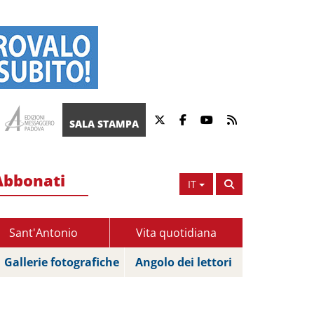
SALA STAMPA
Abbonati
IT
Sant'Antonio
Vita quotidiana
Gallerie fotografiche
Angolo dei lettori