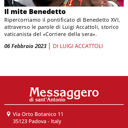
Il mite Benedetto
Ripercorriamo il pontificato di Benedetto XVI,
attraverso le parole di Luigi Accattoli, storico
vaticanista del «Corriere della sera».
|
06 Febbraio 2023
DI
LUIGI ACCATTOLI
Via Orto Botanico 11
35123 Padova - Italy