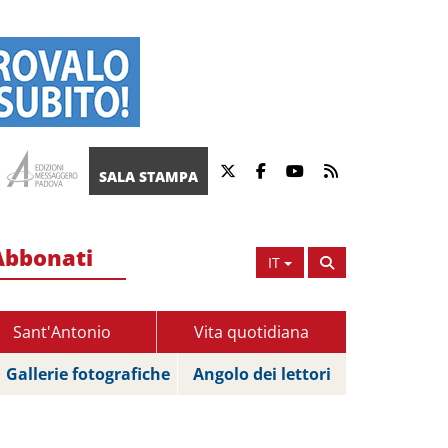
SALA STAMPA
Abbonati
IT
Sant'Antonio
Vita quotidiana
Gallerie fotografiche
Angolo dei lettori