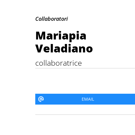
Mariapia Veladia
Collaboratori
Mariapia
Veladiano
collaboratrice
EMAIL