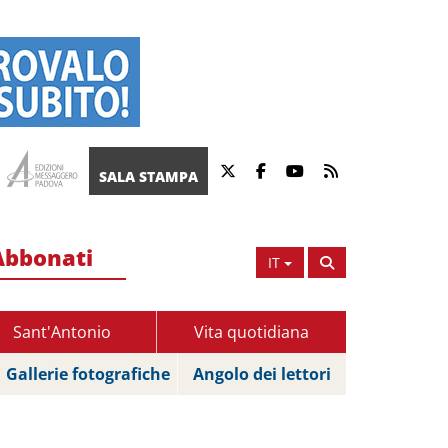
SALA STAMPA
Abbonati
IT
Sant'Antonio
Vita quotidiana
Gallerie fotografiche
Angolo dei lettori