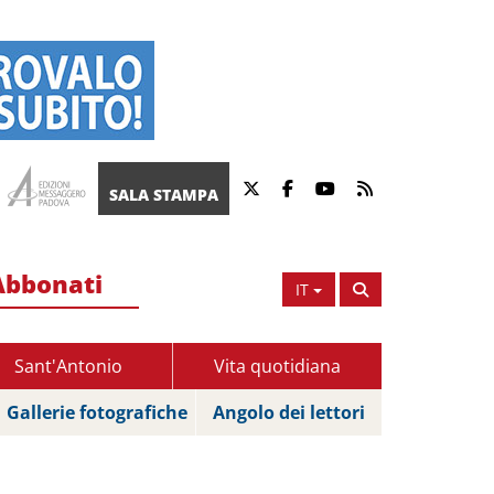
SALA STAMPA
Abbonati
IT
Sant'Antonio
Vita quotidiana
Gallerie fotografiche
Angolo dei lettori