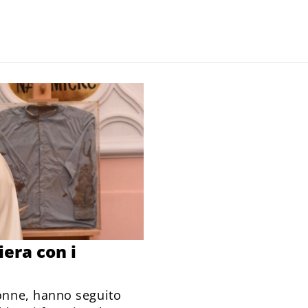
era con i
onne, hanno seguito