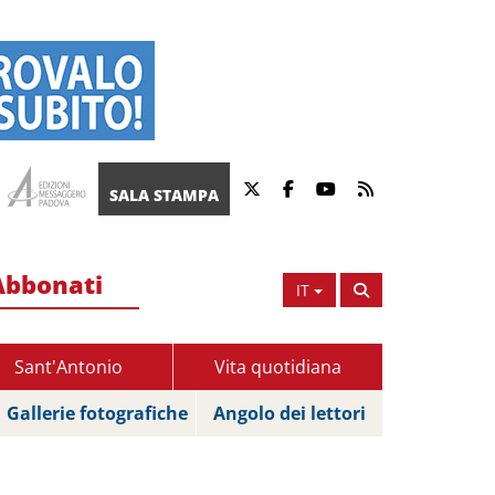
SALA STAMPA
Abbonati
IT
Sant'Antonio
Vita quotidiana
Gallerie fotografiche
Angolo dei lettori