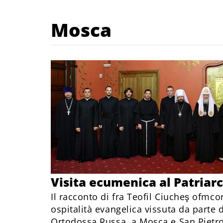
Mosca
Visita ecumenica al Patriar
Il racconto di fra Teofil Ciucheş ofmco
ospitalità evangelica vissuta da parte d
Ortodossa Russa, a Mosca e San Pietr