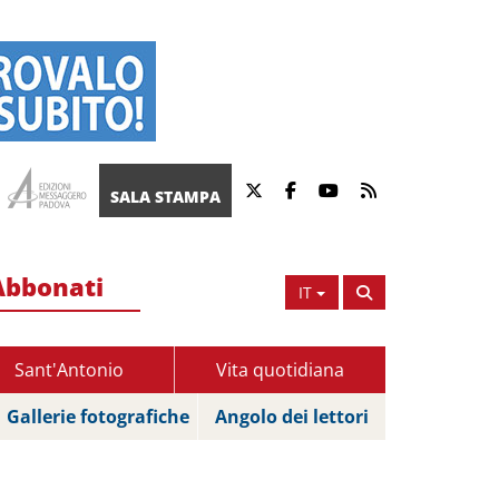
SALA STAMPA
Abbonati
IT
Sant'Antonio
Vita quotidiana
Gallerie fotografiche
Angolo dei lettori