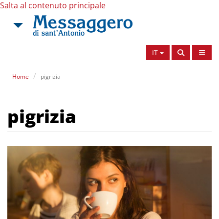
Salta al contenuto principale
IT
Home
pigrizia
pigrizia