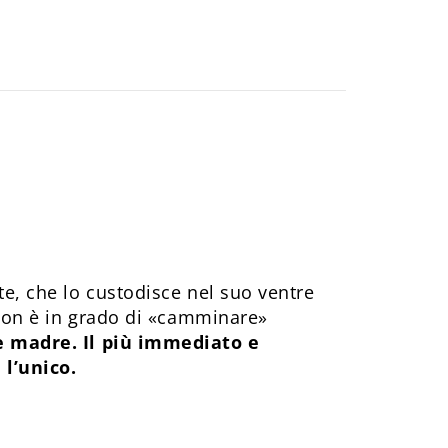
e, che lo custodisce nel suo ventre
 non è in grado di «camminare»
e madre. Il più immediato e
 l’unico.