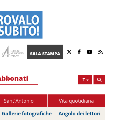
SALA STAMPA
Abbonati
IT
Sant'Antonio
Vita quotidiana
Gallerie fotografiche
Angolo dei lettori