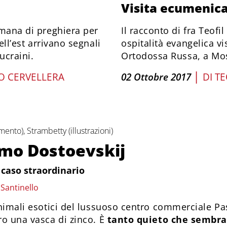
Visita ecumenica
imana di preghiera per
Il racconto di fra Teof
dell’est arrivano segnali
ospitalità evangelica vi
ucraini.
Ortodossa Russa, a Mos
|
O CERVELLERA
02 Ottobre 2017
DI
TE
ento), Strambetty (illustrazioni)
imo Dostoevskij
n caso straordinario
 Santinello
nimali esotici del lussuoso centro commerciale P
o una vasca di zinco. È
tanto quieto che sembra