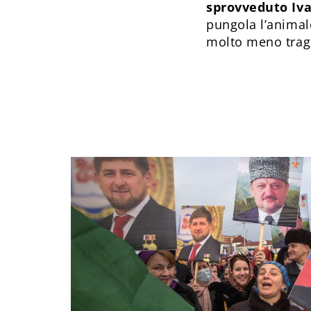
sprovveduto Iv
pungola l’animale
molto meno tragi