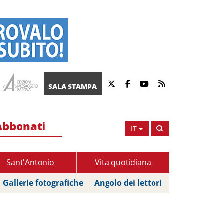
SALA STAMPA
Abbonati
IT
Sant'Antonio
Vita quotidiana
Gallerie fotografiche
Angolo dei lettori