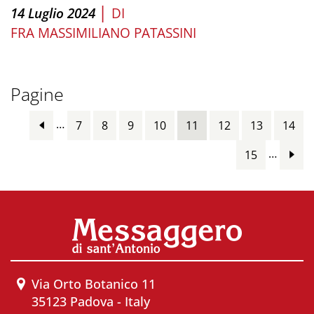
|
14 Luglio 2024
DI
FRA MASSIMILIANO PATASSINI
Pagine
…
7
8
9
10
11
12
13
14
…
15
Via Orto Botanico 11
35123 Padova - Italy