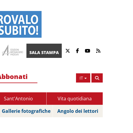
SALA STAMPA
Abbonati
IT
Sant'Antonio
Vita quotidiana
Gallerie fotografiche
Angolo dei lettori