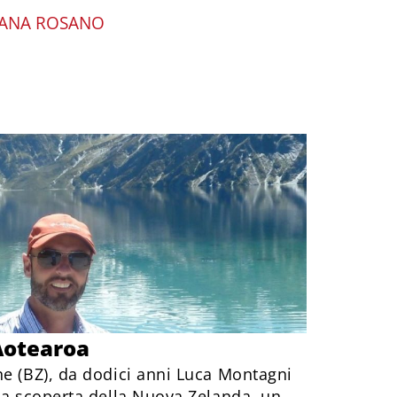
IANA ROSANO
 Aotearoa
ne (BZ), da dodici anni Luca Montagni
la scoperta della Nuova Zelanda, un