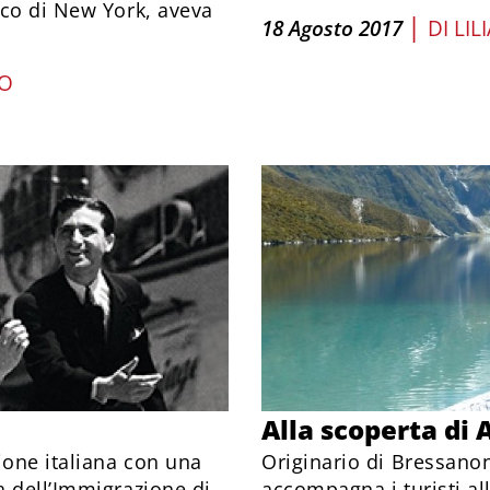
aco di New York, aveva
|
18 Agosto 2017
DI
LIL
NO
Alla scoperta di
ione italiana con una
Originario di Bressano
a dell’Immigrazione di
accompagna i turisti al