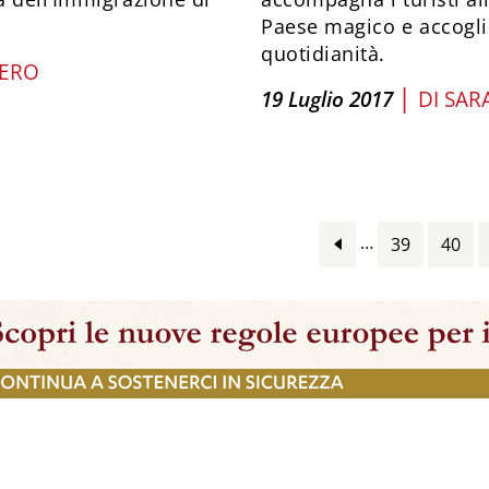
Paese magico e accoglie
quotidianità.
TERO
|
19 Luglio 2017
DI
SAR
…
39
40