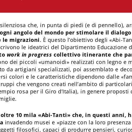
ilenziosa che, in punta di piedi (e di pennello), ar
 ogni angolo del mondo per stimolare il dialogo 
e le migrazioni
. È questo l’obiettivo degli «Abi-Ta
crivono le ideatrici del Dipartimento Educazione de
sto
work in progress
collettivo itinerante che pa
ono dei piccoli «umanoidi» realizzati con legno e m
o da artigiani specializzati, poi assemblato e dec
ersi colori e le caratteristiche dipendono dalle «fam
ruppi che vengono creati nell’ambito di particolar
sempio rosa per il Giro d’Italia), in genere propost
miglie.
 oltre 10 mila «Abi-Tanti» che, in questi anni, 
pa
invadendo musei e «piazze con la loro presenza s
tti filosofici, capaci di produrre pensieri, curiosi