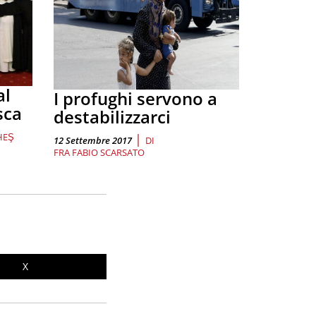
al
I profughi servono a
sca
destabilizzarci
HEŞ
|
12 Settembre 2017
DI
FRA FABIO SCARSATO
X