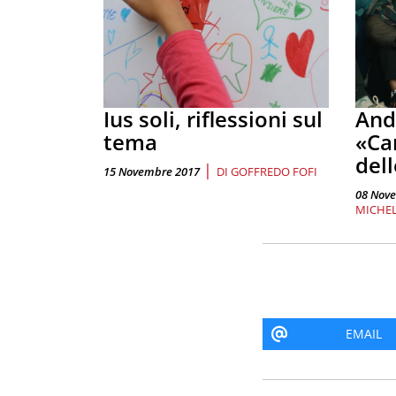
Ius soli, riflessioni sul
And
tema
«Ca
dell
|
15 Novembre 2017
DI
GOFFREDO FOFI
08 Nov
MICHE
EMAIL