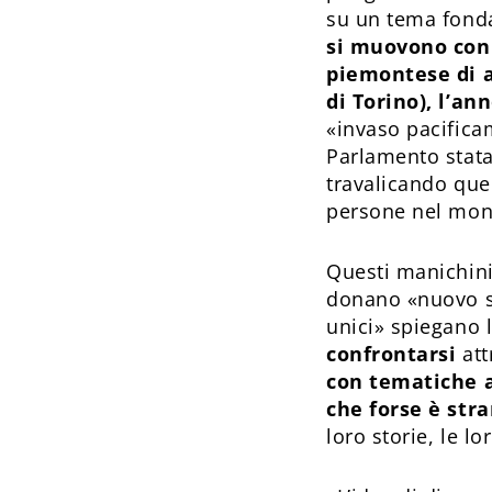
su un tema fond
si muovono con 
piemontese di a
di Torino), l’an
«invaso pacifica
Parlamento stata
travalicando que
persone nel mon
Questi manichin
donano «nuovo sen
unici» spiegano l
confrontarsi
att
con tematiche 
che forse è str
loro storie, le lo