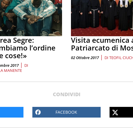
rea Segre:
Visita ecumenica 
mbiamo l’ordine
Patriarcato di Mo
e cose!»
|
02 Ottobre 2017
DI
TEOFIL CIUC
|
embre 2017
DI
LA MANENTE
CONDIVIDI
FACEBOOK