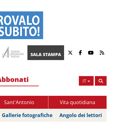
SALA STAMPA
Abbonati
IT
Sant'Antonio
Vita quotidiana
Gallerie fotografiche
Angolo dei lettori