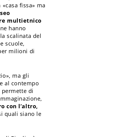
 «casa fissa» ma
useo
re multietnico
rne hanno
la scalinata del
le scuole,
er milioni di
io», ma gli
i e al contempo
i permette di
e immaginazione,
ro con l’altro,
i quali siano le