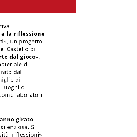
riva
e la riflessione
nti», un progetto
l Castello di
rte dal gioco
».
ateriale di
orato dal
iglie di
i luoghi o
i come laboratori
hanno girato
ilenziosa. Si
tà, riflessioni»