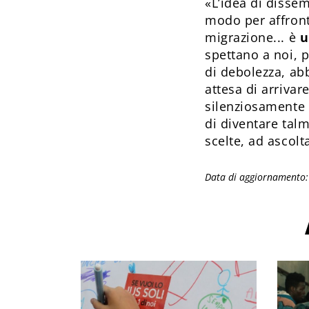
«L’idea di dissem
modo per affront
migrazione... è
u
spettano a noi, 
di debolezza, ab
attesa di arrivar
silenziosamente 
di diventare tal
scelte, ad ascolt
Data di aggiornamento