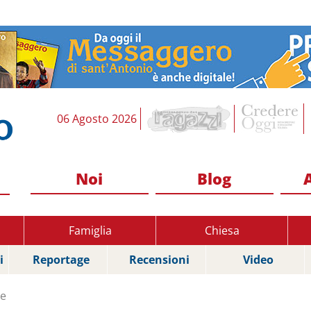
06 Agosto 2026
Noi
Blog
Famiglia
Chiesa
i
Reportage
Recensioni
Video
re