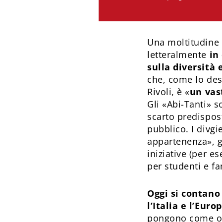
Una moltitudine s
letteralmente
in
sulla diversità 
che, come lo des
Rivoli, è «
un va
Gli «Abi-Tanti» s
scarto predispost
pubblico. I divgi
appartenenza», g
iniziative (per e
per studenti e fa
Oggi si contano
l’Italia e l’Euro
pongono come ogge