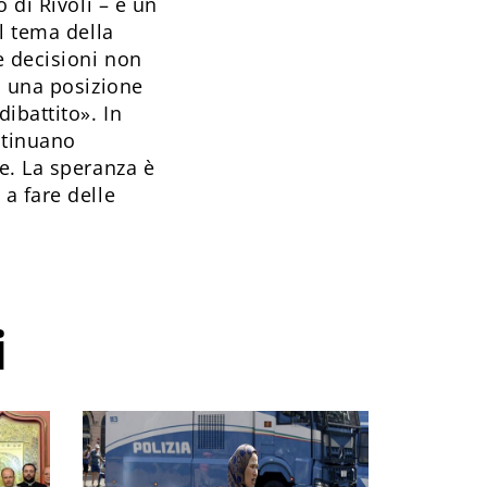
 di Rivoli – è un
l tema della
e decisioni non
n una posizione
ibattito». In
ntinuano
e. La speranza è
a fare delle
i