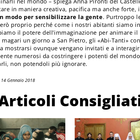
inarli nel mondo – spiega Anna Pironti del Castello
are in maniera creativa, pacifica ma anche forte, i
n modo per sensibilizzare la gente
. Purtroppo l
però proprio perché come i nostri abitanti siamo i
biamo il potere dell’immaginazione per animare il d
e magari un giorno a San Pietro, gli «Abi-Tanti» co
a mostrarsi ovunque vengano invitati e a interagir
mente numerosi da costringere i potenti del mondo 
arli, non potendoli più ignorare.
: 14 Gennaio 2018
Articoli Consigliat