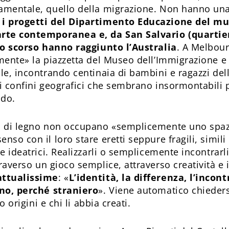
amentale, quello della migrazione. Non hanno una
i progetti del Dipartimento Educazione del m
rte contemporanea e, da San Salvario (quartie
no scorso hanno raggiunto l’Australia
. A Melbou
mente» la piazzetta del Museo dell’Immigrazione e 
le, incontrando centinaia di bambini e ragazzi del
i confini geografici che sembrano insormontabili p
do.
i di legno non occupano «semplicemente uno spaz
so con il loro stare eretti seppure fragili, simil
e ideatrici. Realizzarli o semplicemente incontrarl
raverso un gioco semplice, attraverso creatività 
attualissime
: «
L’identità, la differenza, l’incont
ano, perché straniero
». Viene automatico chieders
ro origini e chi li abbia creati.