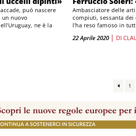
i uccelli dipinti»
Ferruccio Soleri:
i accade, può nascere
Ambasciatore delle arti
, un nuovo
compiuti, sessanta dei
ell’Uruguay, ne è la
l’ha reso famoso in tut
|
22 Aprile 2020
DI
CLA
1