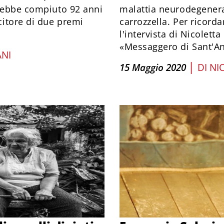
vrebbe compiuto 92 anni
malattia neurodegenerat
itore di due premi
carrozzella. Per ricord
l'intervista di Nicolett
«Messaggero di Sant'An
NI
|
15 Maggio 2020
DI
NI