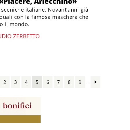
 «Piacere, Arlecchino»
 sceniche italiane. Novant’anni già
 quali con la famosa maschera che
to il mondo.
UDIO ZERBETTO
…
2
3
4
5
6
7
8
9