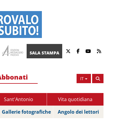
SALA STAMPA
Abbonati
IT
Sant'Antonio
Vita quotidiana
Gallerie fotografiche
Angolo dei lettori