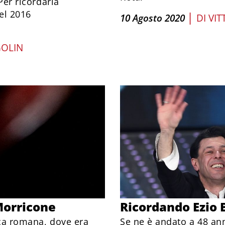
Per ricordarla
el 2016
|
10 Agosto 2020
DI
VI
OLIN
Morricone
Ricordando Ezio 
ica romana, dove era
Se ne è andato a 48 an