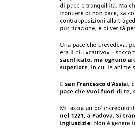
di pace e tranquillità. Ma 
frontiere di non pace, sa c
contrapposizioni alla trage
purificazione, e di verità pe
Una pace che prevedeva, pe
era il più «cattivo» – socc
sacrificato, ma ognuno aiu
superiore
, in cui le anime
E
san Francesco d’Assisi
, 
pace che vuoi fuori di te,
Mi lascia un po’ incredulo i
nel 1221, a Padova. Si tra
ingiustizie
. Non è genere l