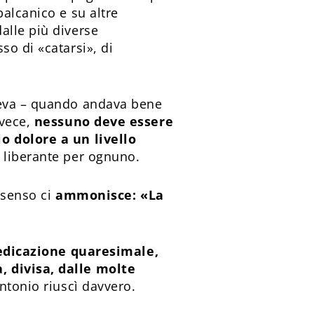
alcanico e su altre
alle più diverse
so di «catarsi», di
veva – quando andava bene
nvece,
nessuno deve essere
o dolore a un livello
e liberante per ognuno.
l senso
ci
ammonisce: «La
edicazione quaresimale,
, divisa, dalle molte
ntonio riuscì davvero.