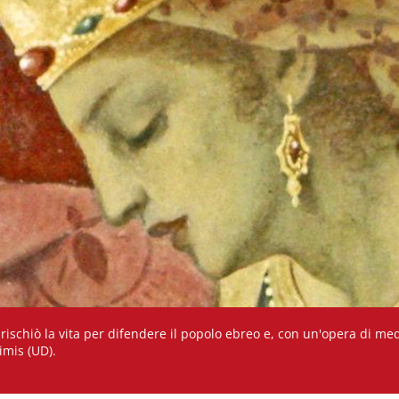
chiò la vita per difendere il popolo ebreo e, con un'opera di mediazione, 
Gervasio, Nimis (UD).