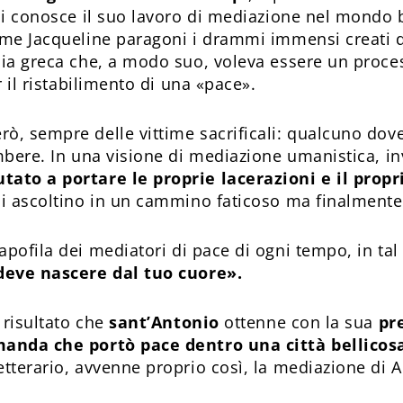
chi conosce il suo lavoro di mediazione nel mondo b
ome Jacqueline paragoni i drammi immensi creati d
dia greca che, a modo suo, voleva essere un proces
r il ristabilimento di una «pace».
rò, sempre delle vittime sacrificali: qualcuno do
ombere. In una visione di mediazione umanistica, i
tato a portare le proprie lacerazioni e il propri
 si ascoltino in un cammino faticoso ma finalment
capofila dei mediatori di pace di ogni tempo, in ta
 deve nascere dal tuo cuore».
l risultato che
sant’Antonio
ottenne con la sua
pr
manda che portò pace dentro una città bellicosa
etterario, avvenne proprio così, la mediazione di A