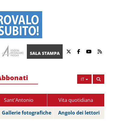
SALA STAMPA
Abbonati
IT
Sant'Antonio
Vita quotidiana
Gallerie fotografiche
Angolo dei lettori