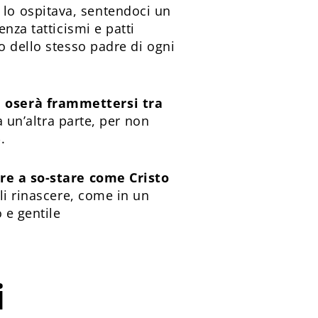
 lo ospitava, sentendoci un
nza tatticismi e patti
o dello stesso padre di ogni
i oserà frammettersi tra
a un’altra parte, per non
.
e a so-stare come Cristo
oli rinascere, come in un
 e gentile
i