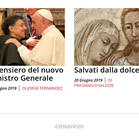
pensiero del nuovo
Salvati dalla dolc
istro Generale
|
20 Giugno 2019
DI
FRA DANILO SALEZZE
|
ugno 2019
DI
JORGE FERNÁNDEZ
CONDIVIDI