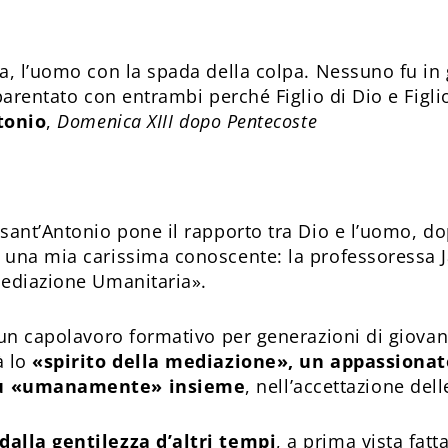
a, l’uomo con la spada della colpa. Nessuno fu in
parentato con entrambi perché Figlio di Dio e Figli
tonio
,
Domenica XIII dopo Pentecoste
sant’Antonio pone il rapporto tra Dio e l’uomo, d
 una mia carissima conoscente: la professoressa 
Mediazione Umanitaria».
 un capolavoro formativo per generazioni di giovan
à lo
«spirito della mediazione», un appassiona
iù «umanamente» insieme
, nell’accettazione dell
alla gentilezza d’altri tempi
, a prima vista fa