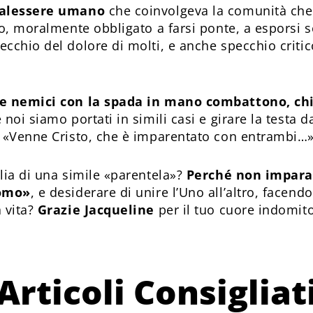
 malessere umano
che coinvolgeva la comunità che
o, moralmente obbligato a farsi ponte, a esporsi se
cchio del dolore di molti, e anche specchio critic
ue nemici con la spada in mano combattono, ch
 noi siamo portati in simili casi e girare la testa d
: «Venne Cristo, che è imparentato con entrambi…»
lia di una simile «parentela»?
Perché non imparar
uomo»
, e desiderare di unire l’Uno all’altro, facend
 vita?
Grazie Jacqueline
per il tuo cuore indomito
Articoli Consigliat