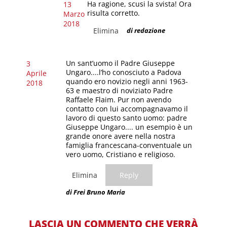
Ha ragione, scusi la svista! Ora
13
risulta corretto.
Marzo
2018
Elimina
di redazione
Un sant’uomo il Padre Giuseppe
3
Ungaro....l’ho conosciuto a Padova
Aprile
quando ero novizio negli anni 1963-
2018
63 e maestro di noviziato Padre
Raffaele Flaim. Pur non avendo
contatto con lui accompagnavamo il
lavoro di questo santo uomo: padre
Giuseppe Ungaro.... un esempio è un
grande onore avere nella nostra
famiglia francescana-conventuale un
vero uomo, Cristiano e religioso.
Elimina
Reply
di Frei Bruno Maria
LASCIA UN COMMENTO CHE VERRÀ