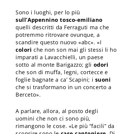
Sono i luoghi, per lo più
sull’Appennino tosco-emiliano
quelli descritti da Ferraguti ma che
potremmo ritrovare ovunque, a
scandire questo nuovo «abc». «I
colori
che non son mai gli stessi li ho
imparati a Lavacchielli, un paese
sotto al monte Barigazzo; gli
odori
che son di muffa, legni, cortecce e
foglie bagnate a ca’ Scapini; i
suoni
che si trasformano in un concerto a
Berceto».
A parlare, allora, al posto degli
uomini che non ci sono più,
rimangono le cose. «Le più “facili” da
scoprire sono le
case cantoniere
. Di