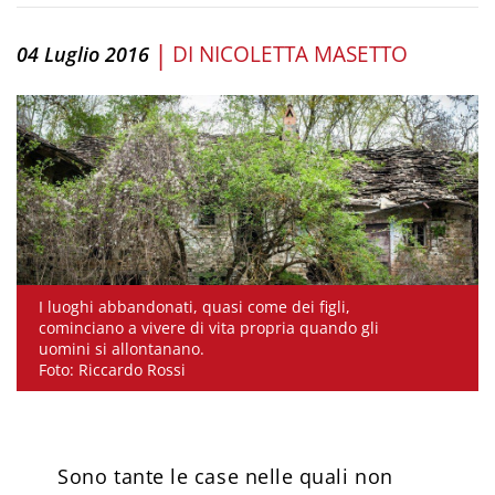
|
DI
NICOLETTA MASETTO
04 Luglio 2016
I luoghi abbandonati, quasi come dei figli,
cominciano a vivere di vita propria quando gli
uomini si allontanano.
Foto: Riccardo Rossi
Sono tante le case nelle quali non