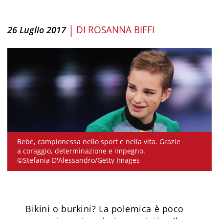
|
DI
ROSANNA BIFFI
26 Luglio 2017
Bebe, campionessa nello sport e nella vita. Grazie
a coraggio, determinazione e impegno.
©Stefania D'Alessandro/Getty Images
Bikini o burkini? La polemica è poco