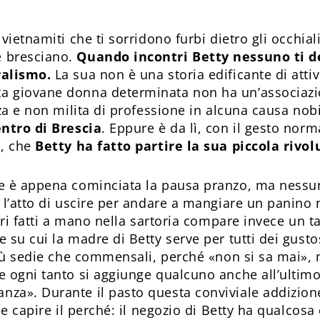
vietnamiti che ti sorridono furbi dietro gli occhia
 bresciano.
Quando incontri Betty nessuno ti d
ralismo.
La sua non è una storia edificante di atti
 giovane donna determinata non ha un’associazio
za e non milita di professione in alcuna causa nob
entro di Brescia
. Eppure è da lì, con il gesto norm
, che
Betty ha fatto partire la sua piccola rivo
e è appena cominciata la pausa pranzo, ma nessu
 l’atto di uscire per andare a mangiare un panino n
ori fatti a mano nella sartoria compare invece un t
su cui la madre di Betty serve per tutti dei gusto
più sedie che commensali, perché «non si sa mai», 
e ogni tanto si aggiunge qualcuno anche all’ulti
a». Durante il pasto questa conviviale addizione 
me capire il perché: il negozio di Betty ha qualcosa