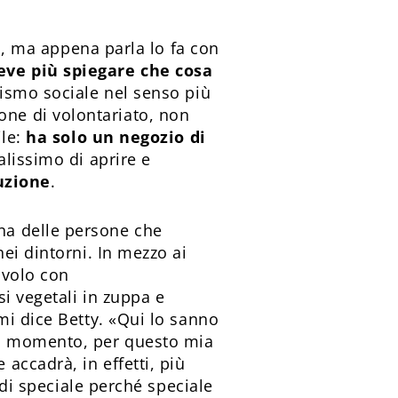
li, ma appena parla lo fa con
eve più spiegare che cosa
vismo sociale nel senso più
ne di volontariato, non
ile:
ha solo un negozio di
alissimo di aprire e
luzione
.
na delle persone che
ei dintorni. In mezzo ai
avolo con
si vegetali in zuppa e
mi dice Betty. «Qui lo sanno
mo momento, per questo mia
accadrà, in effetti, più
 di speciale perché speciale