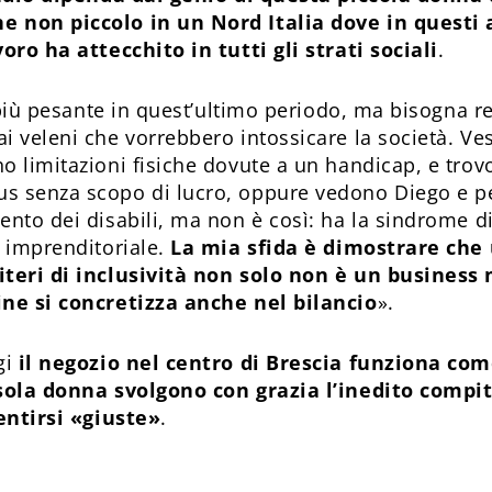
 non piccolo in un Nord Italia dove in questi a
oro ha attecchito in tutti gli strati sociali
.
 più pesante in quest’ultimo periodo, ma bisogna res
i veleni che vorrebbero intossicare la società. Ve
 limitazioni fisiche dovute a un handicap, e trovo
s senza scopo di lucro, oppure vedono Diego e pe
ento dei disabili, ma non è così: ha la sindrome 
è imprenditoriale.
La mia sfida è dimostrare che
iteri di inclusività non solo non è un busines
ine si concretizza anche nel bilancio
».
gi
il negozio nel centro di Brescia funziona com
 sola donna svolgono con grazia l’inedito compito
sentirsi «giuste»
.