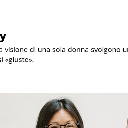
ty
la visione di una sola donna svolgono un
si «giuste».