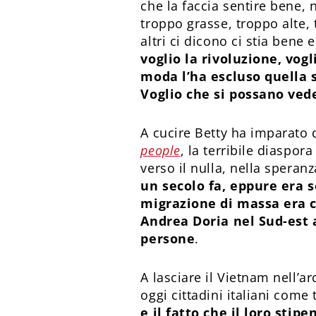
che la faccia sentire bene,
troppo grasse, troppo alte, 
altri ci dicono ci stia bene
voglio la rivoluzione, vog
moda l’ha escluso quella 
Voglio che si possano vede
A cucire Betty ha imparato 
people
, la terribile diaspo
verso il nulla, nella speranz
un secolo fa, eppure era s
migrazione di massa era co
Andrea Doria nel Sud-est 
persone
.
A lasciare il Vietnam nell’ar
oggi cittadini italiani come tu
e il fatto che il loro sti