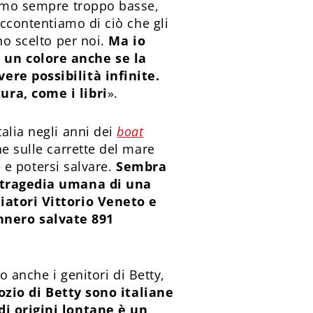
Siamo sempre troppo basse,
accontentiamo di ciò che gli
no scelto per noi.
Ma io
 un colore anche se la
vere possibilità infinite.
ura, come i libri
».
alia negli anni dei
boat
ne sulle carrette del mare
e e potersi salvare.
Sembra
la tragedia umana di una
ciatori Vittorio Veneto e
nnero salvate 891
o anche i genitori di Betty,
zio di Betty sono italiane
di origini lontane è un