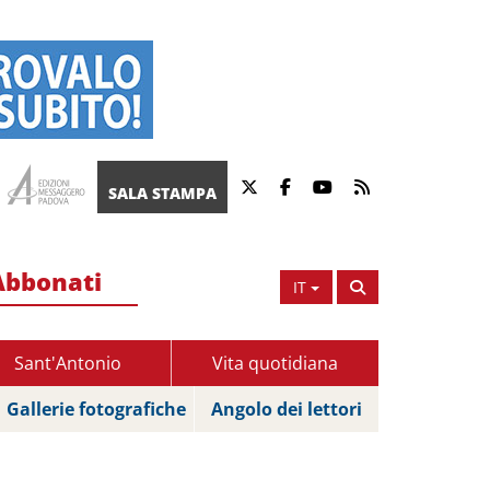
SALA STAMPA
Abbonati
IT
Sant'Antonio
Vita quotidiana
Gallerie fotografiche
Angolo dei lettori