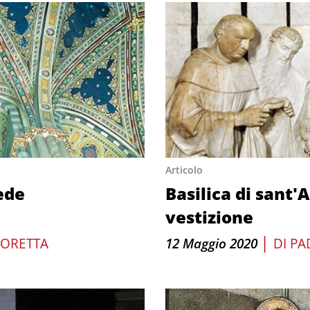
Articolo
fede
Basilica di sant'A
vestizione
|
LORETTA
12 Maggio 2020
DI
PA