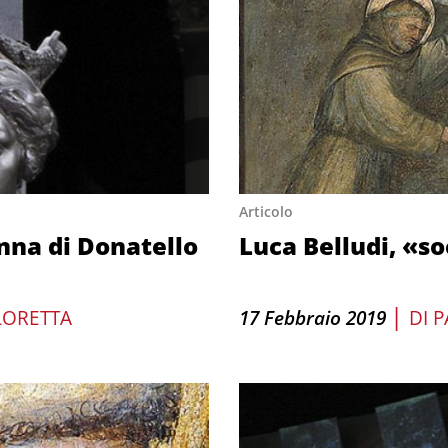
Articolo
onna di Donatello
Luca Belludi, «so
|
LORETTA
17 Febbraio 2019
DI
P