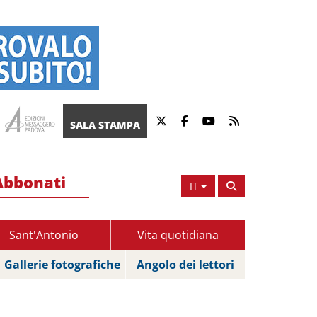
SALA STAMPA
Abbonati
IT
Sant'Antonio
Vita quotidiana
Gallerie fotografiche
Angolo dei lettori