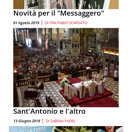
Novità per il "Messaggero"
|
01 Agosto 2019
DI
FRA FABIO SCARSATO
Sant'Antonio e l'altro
|
13 Giugno 2019
DI
SABINA FADEL