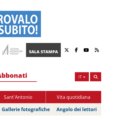
SALA STAMPA
Abbonati
IT
Sant'Antonio
Vita quotidiana
Gallerie fotografiche
Angolo dei lettori