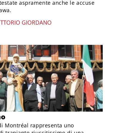
testate aspramente anche le accuse
tawa.
ITTORIO GIORDANO
no
 di Montréal rappresenta uno
i trapianto riuscitissimo di una