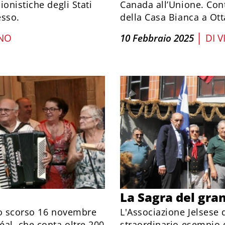
onistiche degli Stati
Canada all’Unione. Con
esso.
della Casa Bianca a Ot
|
ANO
10 Febbraio 2025
DI
V
La Sagra del gra
 lo scorso 16 novembre
L'Associazione Jelsese
al, che conta oltre 200
straordinario esempio d