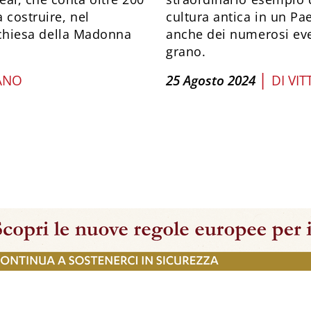
 costruire, nel
cultura antica in un P
a chiesa della Madonna
anche dei numerosi even
grano.
|
ANO
25 Agosto 2024
DI
VI