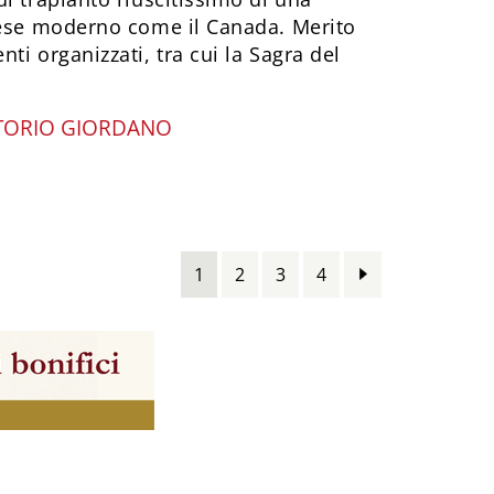
aese moderno come il Canada. Merito
ti organizzati, tra cui la Sagra del
TTORIO GIORDANO
1
2
3
4