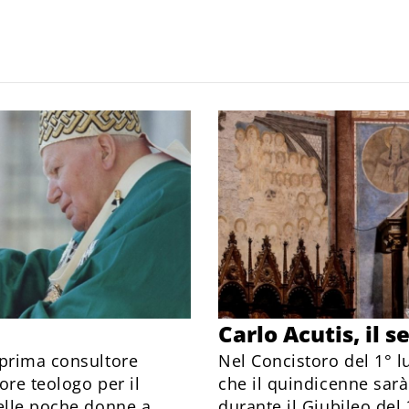
Carlo Acutis, il s
 prima consultore
Nel Concistoro del 1° 
ore teologo per il
che il quindicenne sar
delle poche donne a
durante il Giubileo del