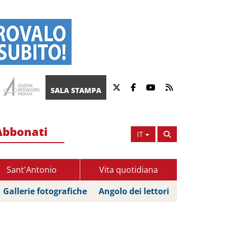
SALA STAMPA
Abbonati
IT
Sant'Antonio
Vita quotidiana
Gallerie fotografiche
Angolo dei lettori