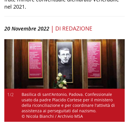
nel 2021.
|
DI
REDAZIONE
20 Novembre 2022
1
/
2
Basilica di sant'Antonio, Padova. Confessionale
usato da padre Placido Cortese per il ministero
della riconciliazione e per coordinare l'attività di
assistenza ai perseguitati dal nazismo.
© Nicola Bianchi / Archivio MSA