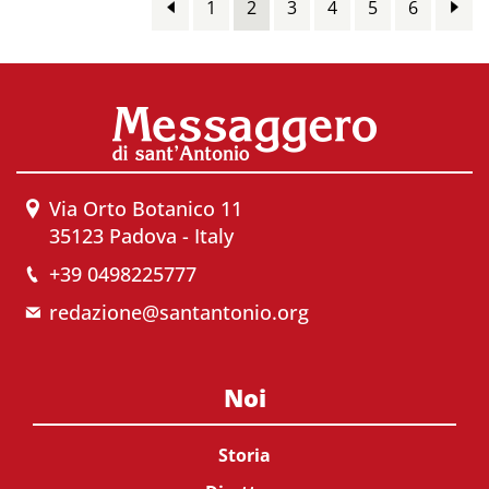
1
2
3
4
5
6
Via Orto Botanico 11
35123 Padova - Italy
+39 0498225777
redazione@santantonio.org
Noi
Storia