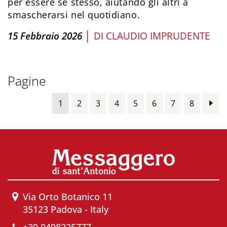
per essere se stesso, aiutando gli altri a
smascherarsi nel quotidiano.
|
15 Febbraio 2026
DI
CLAUDIO IMPRUDENTE
Pagine
1
2
3
4
5
6
7
8
Via Orto Botanico 11
35123 Padova - Italy
+39 0498225777