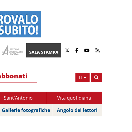
SALA STAMPA
Abbonati
IT
Sant'Antonio
Vita quotidiana
Gallerie fotografiche
Angolo dei lettori