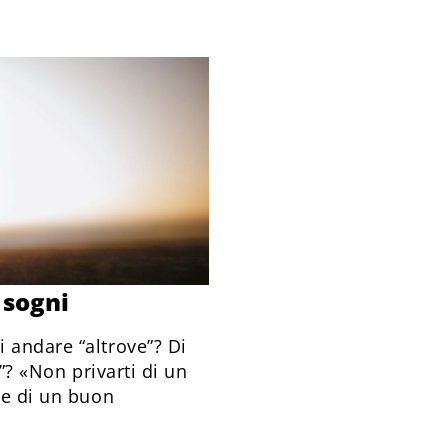
 sogni
 andare “altrove”? Di
i”? «Non privarti di un
te di un buon