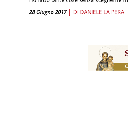
Ho fatto tante cose senza sceglierne 
|
28 Giugno 2017
DI
DANIELE LA PERA