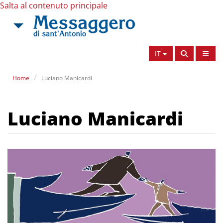
Salta al contenuto principale
IT
Home
Luciano Manicardi
Luciano Manicardi