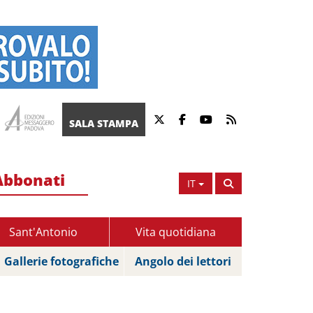
SALA STAMPA
Abbonati
IT
Sant'Antonio
Vita quotidiana
Gallerie fotografiche
Angolo dei lettori