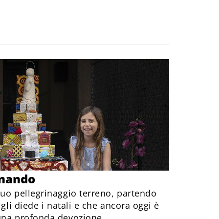
rnando
suo pellegrinaggio terreno, partendo
 gli diede i natali e che ancora oggi è
una profonda devozione.