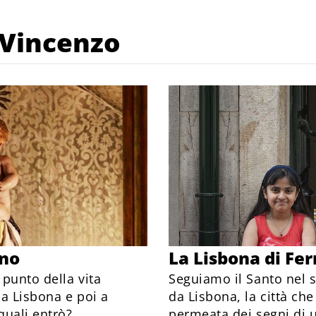
 Vincenzo
ano
La Lisbona di Fe
 punto della vita
Seguiamo il Santo nel 
a Lisbona e poi a
da Lisbona, la città che
 quali entrò?
permeata dei segni di 