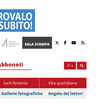
SALA STAMPA
Abbonati
IT
Sant'Antonio
Vita quotidiana
Gallerie fotografiche
Angolo dei lettori