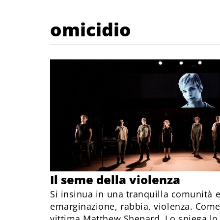
omicidio
Il seme della violenza
Si insinua in una tranquilla comunità 
emarginazione, rabbia, violenza. Come 
vittima Matthew Shepard. Lo spiega lo s