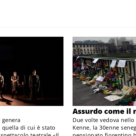
Assurdo come il 
e genera
Due volte vedova nello 
quella di cui è stato
Kenne, la 30enne seneg
pettacolo teatrale «Il
pensionato fiorentino h