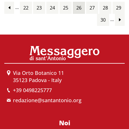
…
22
23
24
25
26
27
28
29
…
30
Via Orto Botanico 11
35123 Padova - Italy
+39 0498225777
redazione@santantonio.org
Noi