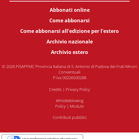
Abbonati online
Come abbonarsi
Come abbonarsi all'edizione per l'estero
Archivio nazionale
Archivio estero
© 2026 PISAPFMC Provincia Italiana di S. Antonio di Padova dei Frati Minori
Conventuali
P.Iva 00226500288
Credits
|
Privacy Policy
Whistleblowing
Policy
|
Modulo
Contributi pubblici
Le tue preferenze relative alla privacy