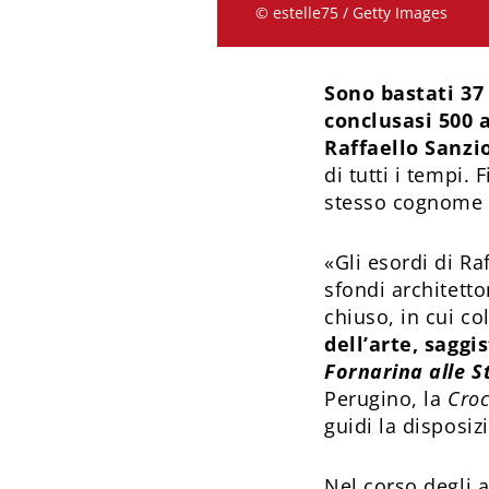
© estelle75 / Getty Images
Sono bastati 37
conclusasi 500 a
Raffaello Sanzi
di tutti i tempi.
stesso cognome in
«Gli esordi di Ra
sfondi architetto
chiuso, in cui co
dell’arte, saggi
Fornarina alle 
Perugino, la
Croc
guidi la disposi
Nel corso degli 