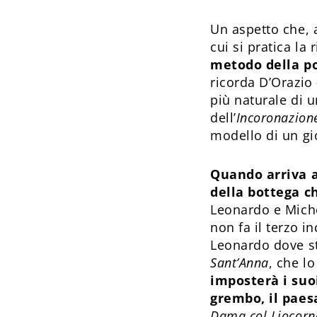
Un aspetto che, a
cui si pratica la
metodo della po
ricorda D’Orazio 
più naturale di 
dell’
Incoronazione
modello di un gio
Quando arriva a
della bottega c
Leonardo e Miche
non fa il terzo i
Leonardo dove s
Sant’Anna
, che l
imposterà i suo
grembo, il paesa
Dama col Liocorn