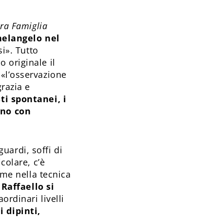
ra Famiglia
chelangelo nel
si». Tutto
 originale il
 «l’osservazione
grazia e
ti spontanei, i
ono con
guardi, soffi di
colare, c’è
ome nella tecnica
.
Raffaello si
ordinari livelli
i dipinti,