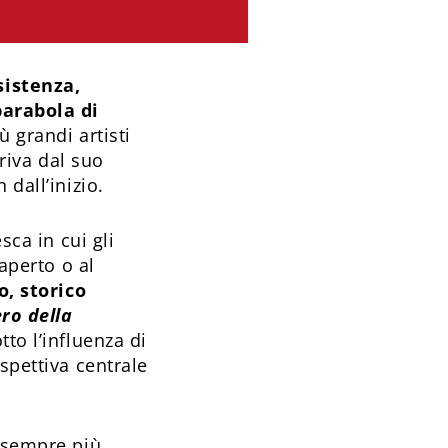
sistenza,
parabola di
 grandi artisti
eriva dal suo
dall’inizio.
sca in cui gli
’aperto o al
, storico
ero della
otto l’influenza di
pettiva centrale
a sempre più