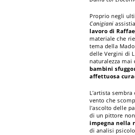
Proprio negli ul
Canigiani
assisti
lavoro di Raffae
materiale che ri
tema della Madon
delle Vergini di 
naturalezza mai
bambini sfuggon
affettuosa cura
L’artista sembra q
vento che scompig
l’ascolto delle p
di un pittore no
impegna nella r
di analisi psicol