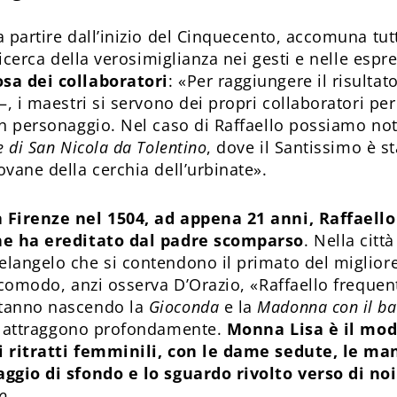
 partire dall’inizio del Cinquecento, accomuna tut
 ricerca della verosimiglianza nei gesti e nelle espre
sa dei collaboratori
: «Per raggiungere il risultat
–, i maestri si servono dei propri collaboratori pe
un personaggio. Nel caso di Raffaello possiamo not
 di San Nicola da Tolentino
, dove il Santissimo è s
vane della cerchia dell’urbinate».
 Firenze nel 1504, ad appena 21 anni, Raffaello
he ha ereditato dal padre scomparso
. Nella citt
langelo che si contendono il primato del migliore
ncomodo, anzi osserva D’Orazio, «Raffaello frequen
tanno nascendo la
Gioconda
e la
Madonna con il b
o attraggono profondamente.
Monna Lisa è il mod
i ritratti femminili, con le dame sedute, le ma
ggio di sfondo e lo sguardo rivolto verso di noi
o
.