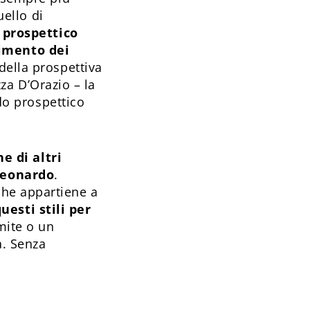
uello di
 prospettico
imento dei
della prospettiva
zza D’Orazio – la
ndo prospettico
e di altri
Leonardo
.
che appartiene a
uesti stili per
mite o un
a. Senza