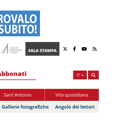
SALA STAMPA
Abbonati
IT
Sant'Antonio
Vita quotidiana
Gallerie fotografiche
Angolo dei lettori