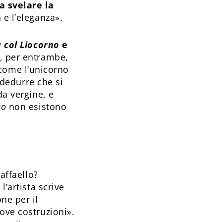
a svelare la
 e l’eleganza».
 col Liocorno
e
é, per entrambe,
, come l’unicorno
e dedurre che si
da vergine, e
no
non esistono
affaello?
l’artista scrive
ne per il
ove costruzioni».