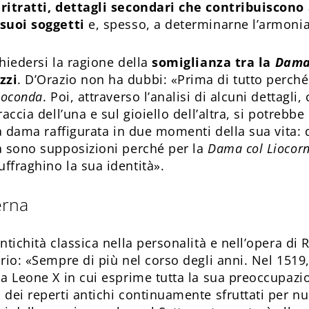
ritratti, dettagli secondari che contribuiscono 
 suoi soggetti
e, spesso, a determinarne l’armonia
hiedersi la ragione della
somiglianza tra la
Dama
zzi
. D’Orazio non ha dubbi: «Prima di tutto perch
ioconda
. Poi, attraverso l’analisi di alcuni dettagli
raccia dell’una e sul gioiello dell’altra, si potrebb
sa dama raffigurata in due momenti della sua vita: 
a sono supposizioni perché per la
Dama col Liocor
ffraghino la sua identità».
erna
ntichità classica nella personalità e nell’opera di R
rio: «Sempre di più nel corso degli anni. Nel 1519, 
pa Leone X in cui esprime tutta la sua preoccupazio
 dei reperti antichi continuamente sfruttati per nu