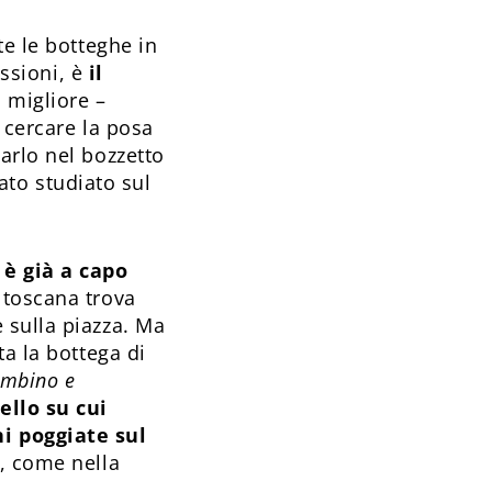
te le botteghe in
ssioni, è
il
o migliore –
r cercare la posa
arlo nel bozzetto
tato studiato sul
 è già a capo
à toscana trova
 sulla piazza. Ma
ta la bottega di
ambino e
ello su cui
ni poggiate sul
, come nella