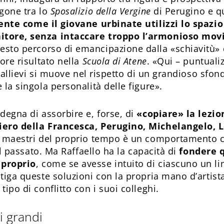
agone tra lo
Sposalizio della Vergine
di Perugino e q
ente come il giovane urbinate utilizzi lo spazio
itore, senza intaccare troppo l’armonioso mov
esto percorso di emancipazione dalla «schiavitù» 
ore risultato nella
Scuola di Atene
. «Qui – puntuali
 e allievi si muove nel rispetto di un grandioso sfo
 la singola personalità delle figure».
degna di assorbire e, forse, di
«copiare» la lezion
iero della Francesca, Perugino, Michelangelo, 
i maestri del proprio tempo è un comportamento 
del passato. Ma Raffaello ha la capacità di
fondere q
 proprio
, come se avesse intuito di ciascuno un li
tiga queste soluzioni con la propria mano d’artist
tipo di conflitto con i suoi colleghi.
i grandi