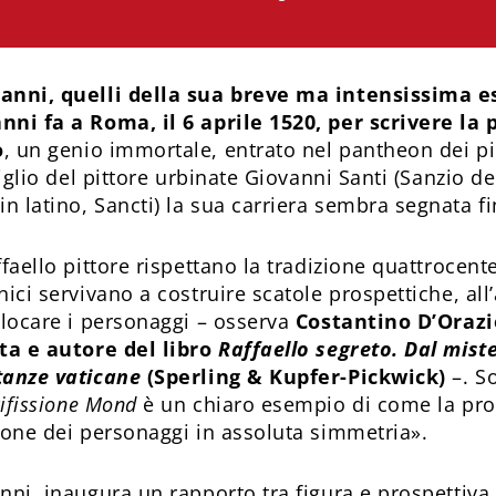
 anni, quelli della sua breve ma intensissima e
nni fa a Roma, il 6 aprile 1520, per scrivere la 
o
, un genio immortale, entrato nel pantheon dei più
 Figlio del pittore urbinate Giovanni Santi (Sanzio d
 latino, Sancti) la sua carriera sembra segnata fin 
ffaello pittore rispettano la tradizione quattrocente
nici servivano a costrui­re scatole prospettiche, all
llocare i personaggi – osserva
Costantino D’Orazio
sta e autore del libro
Raffaello segreto. Dal mist
Stanze vaticane
(Sperling & Kupfer-Pickwick)
–. S
ifissione Mond
è un chiaro esempio di come la pros
zione dei personaggi in assoluta simmetria».
anni, inaugura un rapporto tra figura e prospettiv