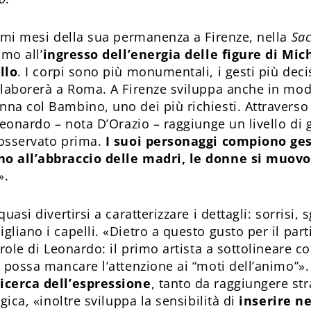
timi mesi della sua permanenza a Firenze, nella
Sac
amo all’
ingresso dell’energia delle figure di Mi
llo
. I corpi sono più monumentali, i gesti più deci
elaborerà a Roma. A Firenze sviluppa anche in modo
na col Bambino, uno dei più richiesti. Attraverso
Leonardo – nota D’Orazio – raggiunge un livello di 
 osservato prima.
I suoi personaggi compiono ges
o all’abbraccio delle madri, le donne si muov
».
uasi divertirsi a caratterizzare i dettagli: sorrisi, s
liano i capelli. «Dietro a questo gusto per il parti
arole di Leonardo: il primo artista a sottolineare c
n possa mancare l’attenzione ai “moti dell’animo”»
icerca dell’espressione
, tanto da raggiungere stra
ogica, «inoltre sviluppa la sensibilità di
inserire ne