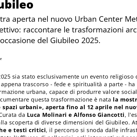
iubileo
mostra aperta nel nuovo Urban Center M
iettivo: raccontare le trasformazioni ar
 occasione del Giubileo 2025.
ce
2025 sia stato esclusivamente un evento religioso d
appena trascorso - fede e spiritualità a parte - h
mazione urbana, capace di produrre valore sociale
documentare questa trasformazione è nata
la mostr
 spazi urbani», aperta fino al 12 aprile nel nu
 Curata da
Luca Molinari e Alfonso Giancotti
, l'
 alla scoperta di diverse dimensioni del Giubileo. 
 e testi critici
, il percorso si snoda dalle infras