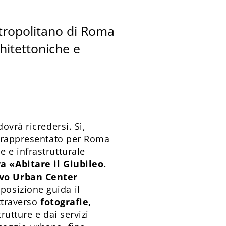
etropolitano di Roma
chitettoniche e
ovrà ricredersi. Sì,
a rappresentato per Roma
 e infrastrutturale
a «Abitare il Giubileo.
ovo Urban Center
esposizione guida il
Attraverso
fotografie,
trutture e dai servizi