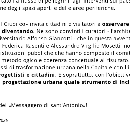
to l'afflusso di pellegrini, agli interventi sul pa
one degli spazi aperti e delle aree periferiche.
 Giubileo» invita cittadini e visitatori a
osservare
a diventando
. Ne sono convinti i curatori - l'archi
iversitario Alfonso Giancotti - che in questa avven
i Federica Rasenti e Alessandro Virgilio Mosetti, n
e istituzioni pubbliche che hanno composto il comit
metodologico e coerenza concettuale al risultato.
essi di trasformazione urbana nella Capitale con l'
rogettisti e cittadini
. E soprattutto, con l'obietti
a progettazione urbana quale strumento di inc
el «Messaggero di sant'Antonio»!
2026