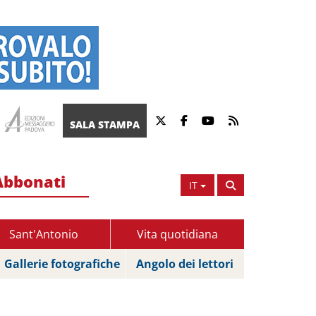
SALA STAMPA
Abbonati
IT
Sant'Antonio
Vita quotidiana
Gallerie fotografiche
Angolo dei lettori