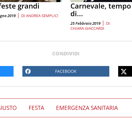
feste grandi
Carnevale, tempo
di...
|
ugno 2019
DI
ANDREA SEMPLICI
|
25 Febbraio 2019
DI
CHIARA GIACCARDI
CONDIVIDI
FACEBOOK
GIUSTO
FESTA
EMERGENZA SANITARIA