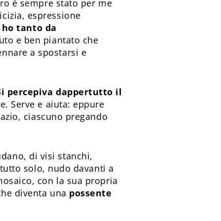
lcro è sempre stato per me
cizia, espressione
o ho tanto da
futo e ben piantato che
nnare a spostarsi e
Si percepiva dappertutto il
ile. Serve e aiuta: eppure
spazio, ciascuno pregando
ano, di visi stanchi,
 tutto solo, nudo davanti a
mosaico, con la sua propria
 che diventa una
possente