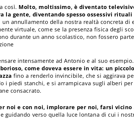
a così.
Molto, moltissimo, è diventato televisiv
ra la gente, diventando spesso ossessivi rituali
 un annullamento della nostra realtà concreta di e
mente virtuale, come se la presenza fisica degli scol
ssono durante un anno scolastico, non fossero part
zione
pensare intensamente ad Antonio e al suo esempio
borioso, come doveva essere in vita: un piccolo 
razza
fino a renderlo invincibile, che si aggirava per
do i piedi stanchi, e si arrampicava sugli alberi per
pane consacrato.
 noi e con noi, implorare per noi, farsi vicino
 e guidando verso quella luce lontana di cui i nost