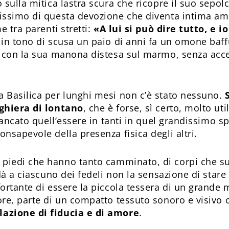
 sulla mitica lastra scura che ricopre il suo sepo
issimo di questa devozione che diventa intima ami
e tra parenti stretti:
«A lui si può dire tutto, e i
 in tono di scusa un paio di anni fa un omone baf
, con la sua manona distesa sul marmo, senza acce
 Basilica per lunghi mesi non c’è stato nessuno.
eghiera di lontano
, che è forse, sì certo, molto ut
 mancato quell’essere in tanti in quel grandissimo 
nsapevole della presenza fisica degli altri.
i piedi che hanno tanto camminato, di corpi che sud
dà a ciascuno dei fedeli non la sensazione di stare
ortante di essere la piccola tessera di un grande 
re, parte di un compatto tessuto sonoro e visivo
azione di fiducia e di amore
.