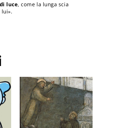
di luce
, come la lunga scia
 lui».
i