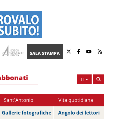
SALA STAMPA
Abbonati
IT
Sant'Antonio
Vita quotidiana
Gallerie fotografiche
Angolo dei lettori