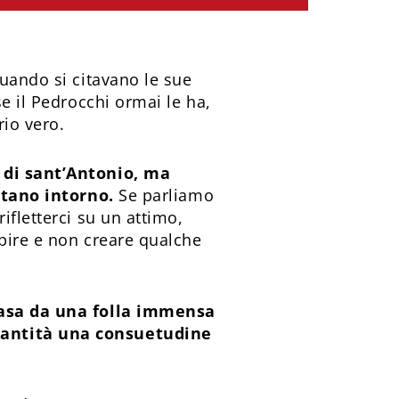
quando si citavano le sue
e il Pedrocchi ormai le ha,
rio vero.
a di sant’Antonio, ma
vitano intorno.
Se parliamo
ifletterci su un attimo,
apire e non creare qualche
nvasa da una folla immensa
 santità una consuetudine