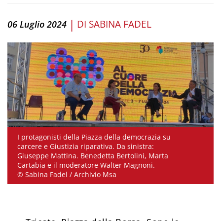
|
DI
SABINA FADEL
06 Luglio 2024
I protagonisti della Piazza della democrazia su
carcere e Giustizia riparativa. Da sinistra:
Giuseppe Mattina. Benedetta Bertolini, Marta
Cartabia e il moderatore Walter Magnoni.
© Sabina Fadel / Archivio Msa