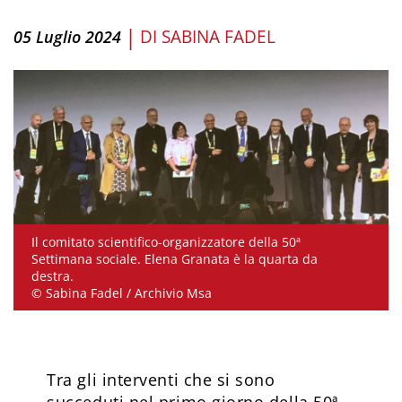
|
DI
SABINA FADEL
05 Luglio 2024
Il comitato scientifico-organizzatore della 50ª
Settimana sociale. Elena Granata è la quarta da
destra.
© Sabina Fadel / Archivio Msa
Tra gli interventi che si sono
succeduti nel primo giorno della 50ª