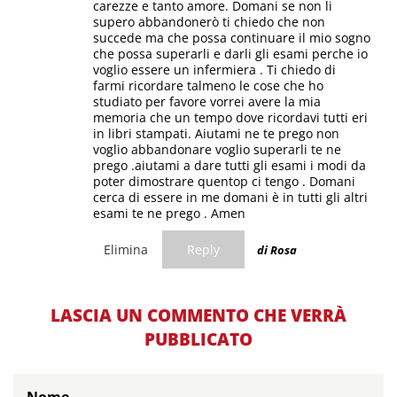
carezze e tanto amore. Domani se non li
supero abbandonerò ti chiedo che non
succede ma che possa continuare il mio sogno
che possa superarli e darli gli esami perche io
voglio essere un infermiera . Ti chiedo di
farmi ricordare talmeno le cose che ho
studiato per favore vorrei avere la mia
memoria che un tempo dove ricordavi tutti eri
in libri stampati. Aiutami ne te prego non
voglio abbandonare voglio superarli te ne
prego .aiutami a dare tutti gli esami i modi da
poter dimostrare quentop ci tengo . Domani
cerca di essere in me domani è in tutti gli altri
esami te ne prego . Amen
Elimina
Reply
di Rosa
LASCIA UN COMMENTO CHE VERRÀ
PUBBLICATO