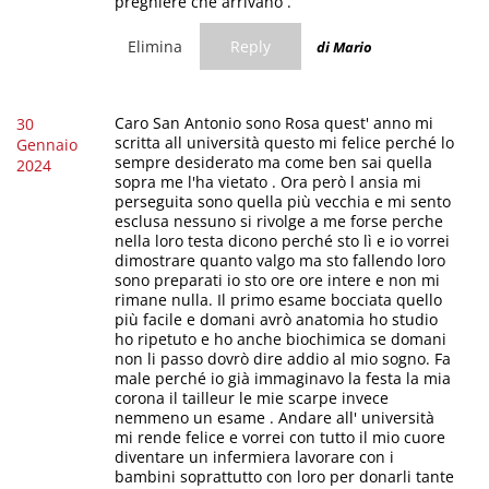
preghiere che arrivano .
Elimina
Reply
di Mario
Caro San Antonio sono Rosa quest' anno mi
30
scritta all università questo mi felice perché lo
Gennaio
sempre desiderato ma come ben sai quella
2024
sopra me l'ha vietato . Ora però l ansia mi
perseguita sono quella più vecchia e mi sento
esclusa nessuno si rivolge a me forse perche
nella loro testa dicono perché sto lì e io vorrei
dimostrare quanto valgo ma sto fallendo loro
sono preparati io sto ore ore intere e non mi
rimane nulla. Il primo esame bocciata quello
più facile e domani avrò anatomia ho studio
ho ripetuto e ho anche biochimica se domani
non li passo dovrò dire addio al mio sogno. Fa
male perché io già immaginavo la festa la mia
corona il tailleur le mie scarpe invece
nemmeno un esame . Andare all' università
mi rende felice e vorrei con tutto il mio cuore
diventare un infermiera lavorare con i
bambini soprattutto con loro per donarli tante