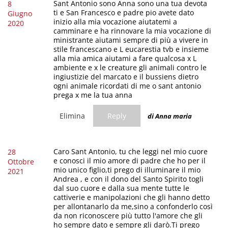
Sant Antonio sono Anna sono una tua devota
8
ti e San Francesco e padre pio avete dato
Giugno
inizio alla mia vocazione aiutatemi a
2020
camminare e ha rinnovare la mia vocazione di
ministrante aiutami sempre di più a vivere in
stile francescano e L eucarestia tvb e insieme
alla mia amica aiutami a fare qualcosa x L
ambiente e x le creature gli animali contro le
ingiustizie del marcato e il bussiens dietro
ogni animale ricordati di me o sant antonio
prega x me la tua anna
Elimina
Reply
di Anna maria
Caro Sant Antonio, tu che leggi nel mio cuore
28
e conosci il mio amore di padre che ho per il
Ottobre
mio unico figlio,ti prego di illuminare il mio
2021
Andrea , e con il dono del Santo Spirito togli
dal suo cuore e dalla sua mente tutte le
cattiverie e manipolazioni che gli hanno detto
per allontanarlo da me,sino a confonderlo così
da non riconoscere più tutto l'amore che gli
ho sempre dato e sempre gli darò.Ti prego