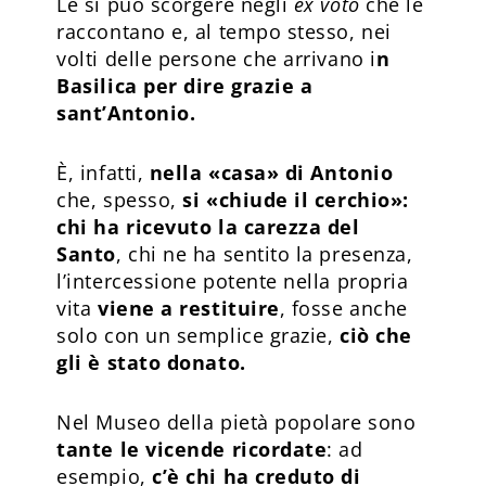
Le si può scorgere negli
ex voto
che le
raccontano e, al tempo stesso, nei
volti delle persone che arrivano i
n
Basilica per dire grazie a
sant’Antonio.
È, infatti,
nella «casa» di Antonio
che, spesso,
si «chiude il cerchio»:
chi ha ricevuto la carezza del
Santo
, chi ne ha sentito la presenza,
l’intercessione potente nella propria
vita
viene a restituire
, fosse anche
solo con un semplice grazie,
ciò che
gli è stato donato.
Nel Museo della pietà popolare sono
tante le vicende ricordate
: ad
esempio,
c’è chi ha creduto di