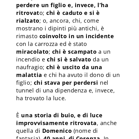
perdere un figlio e, invece, l’ha
ritrovat
o;
chi è caduto e si è
rialzato
; o, ancora, chi, come
mostrano i dipinti più antichi, è
rimasto
coinvolto in un incidente
con la carrozza ed è stato
miracolato
;
chi è scampato
a un
incendio e
chi si è salvato
da un
naufragio;
chi è uscito da una
malattia
e chi ha avuto il dono di un
figlio;
chi stava per perdersi
nel
tunnel di una dipendenza e, invece,
ha trovato la luce.
È
una storia di buio, e di luce
improvvisamente ritrovata
, anche
quella di
Domenico
(nome di
fantasia),
40 anni, di Cosenza
. In