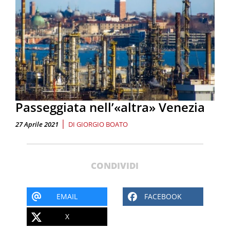
Passeggiata nell’«altra» Venezia
|
27 Aprile 2021
DI
GIORGIO BOATO
CONDIVIDI
EMAIL
FACEBOOK
X