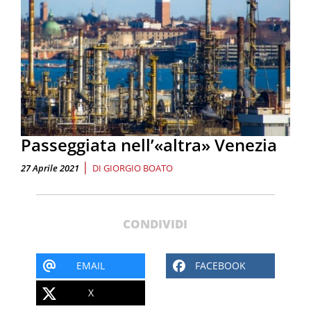
Passeggiata nell’«altra» Venezia
|
27 Aprile 2021
DI
GIORGIO BOATO
CONDIVIDI
EMAIL
FACEBOOK
X