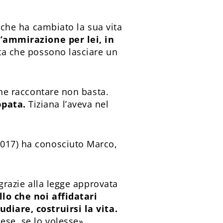
o che ha cambiato la sua vita
’ammirazione per lei, in
ita che possono lasciare un
 che raccontare non basta.
ppata.
Tiziana l’aveva nel
2017) ha conosciuto Marco,
 grazie alla legge approvata
lo che noi affidatari
udiare, costruirsi la vita.
ese, se lo volesse».