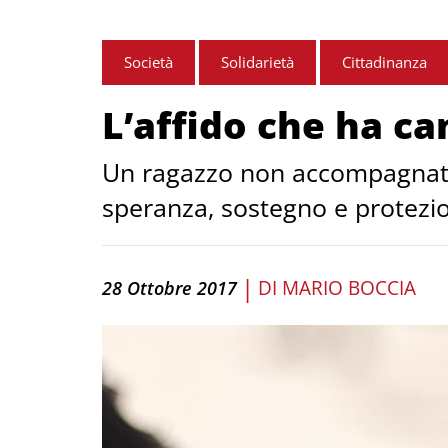
Società
Solidarietà
Cittadinanza
L’affido che ha c
Un ragazzo non accompagnato p
speranza, sostegno e protezi
|
DI
MARIO BOCCIA
28 Ottobre 2017