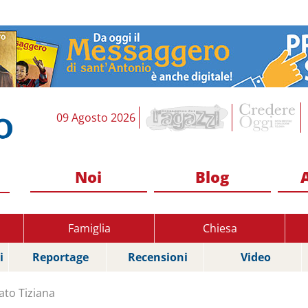
09 Agosto 2026
Noi
Blog
Famiglia
Chiesa
i
Reportage
Recensioni
Video
ato Tiziana