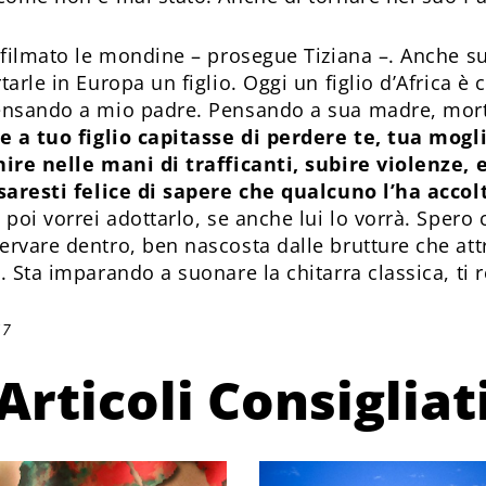
vo filmato le mondine – prosegue Tiziana –. Anch
tarle in Europa un figlio. Oggi un figlio d’Africa è
pensando a mio padre. Pensando a sua madre, morta
e a tuo figlio capitasse di perdere te, tua mogli
nire nelle mani di trafficanti, subire violenze,
, saresti felice di sapere che qualcuno l’ha acco
 poi vorrei adottarlo, se anche lui lo vorrà. Spero c
ervare dentro, ben nascosta dalle brutture che attr
. Sta imparando a suonare la chitarra classica, ti 
17
Articoli Consigliat