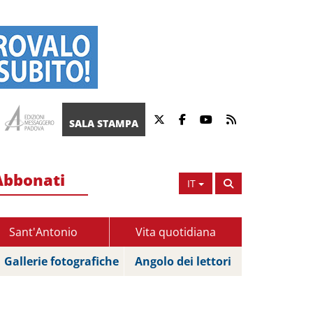
SALA STAMPA
Abbonati
IT
Sant'Antonio
Vita quotidiana
Gallerie fotografiche
Angolo dei lettori