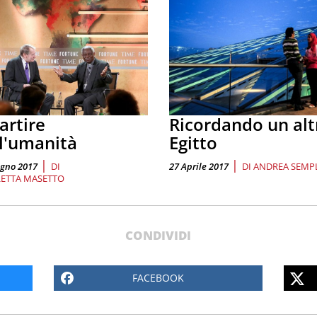
artire
Ricordando un alt
l'umanità
Egitto
|
|
ugno 2017
DI
27 Aprile 2017
DI
ANDREA SEMPL
ETTA MASETTO
CONDIVIDI
FACEBOOK