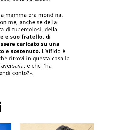
e sua mamma era mondina.
 con me, anche se della
 di tubercolosi, della
e e suo fratello, di
 essere caricato su una
lto e sostenuto.
L’affido è
he ritrovi in questa casa la
aversava, e che l'ha
rendi conto?».
i