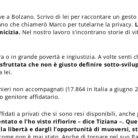
vive a Bolzano. Scrivo di lei per raccontare un gest
cano che chiamerò Marco per tutelarne la privacy.
L
micizia.
Nel nostro lavoro s’incontrano storie di v
ra o in grande povertà e ingiustizia. A volte senti
-sfruttata che non è giusto definire sotto-svilu
 lei.
ieri non accompagnati (17.864 in Italia a giugno 
o genitore affidatario.
fidati a privati che si sono resi disponibili, anche
ntato e l’ho visto rifiorire – dice Tiziana –.
Quel
la libertà e dargli l’opportunità di muoversi, st
 come non è mai stato. Anche di tornare nel suo Pa