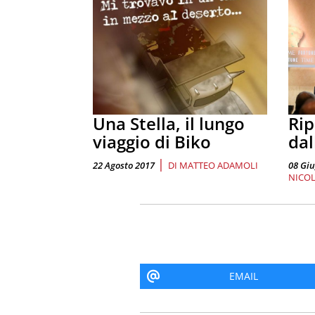
Una Stella, il lungo
Rip
viaggio di Biko
dal
|
22 Agosto 2017
DI
MATTEO ADAMOLI
08 Gi
NICOL
EMAIL