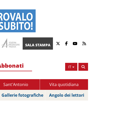
SALA STAMPA
Abbonati
IT
Sant'Antonio
Vita quotidiana
Gallerie fotografiche
Angolo dei lettori