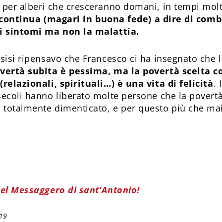
 per alberi che cresceranno domani, in tempi molto
i continua (magari in buona fede) a dire di com
 i sintomi ma non la malattia.
ssisi ripensavo che Francesco ci ha insegnato che 
vertà subita è pessima, ma la povertà scelta c
(relazionali, spirituali…) è una vita di felicità
. 
secoli hanno liberato molte persone che la povertà
totalmente dimenticato, e per questo più che mai
del Messaggero di sant'Antonio!
019