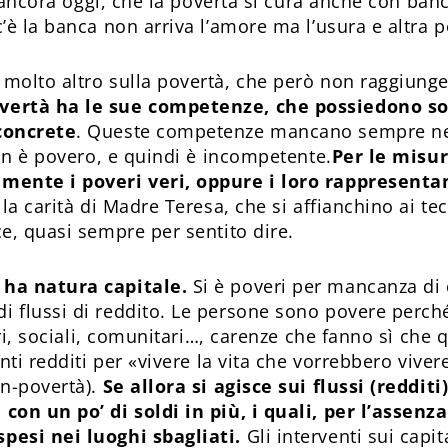
, ancora oggi, che la povertà si cura anche con ba
’è la banca non arriva l’amore ma l’usura e altra p
olto altro sulla povertà, che però non raggiunge an
vertà ha le sue competenze, che possiedono so
concrete
. Queste competenze mancano sempre nei d
non è povero, e quindi è incompetente.
Per le misur
mente i poveri veri, oppure i loro rappresenta
a carità di Madre Teresa, che si affianchino ai tecni
e, quasi sempre per sentito dire.
ha natura capitale.
Si è poveri per mancanza di ca
flussi di reddito. Le persone sono povere perché 
ari, sociali, comunitari…, carenze che fanno sì che
nti redditi per «vivere la vita che vorrebbero vive
on-povertà).
Se allora si agisce sui flussi (redditi
on un po’ di soldi in più, i quali, per l’assenza
pesi nei luoghi sbagliati.
Gli interventi sui capit