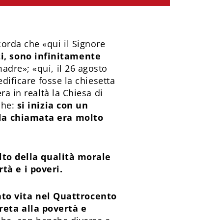
orda che «qui il Signore
i, sono infinitamente
madre»; «qui, il 26 agosto
dificare fosse la chiesetta
ra in realtà la Chiesa di
che:
si inizia con un
lla chiamata era molto
to della qualità morale
tà e i poveri.
to vita nel Quattrocento
reta alla povertà e