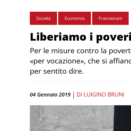
Società
Economia
Francescani
Liberiamo i pover
Per le misure contro la povert
«per vocazione», che si affian
per sentito dire.
|
DI
LUIGINO BRUNI
04 Gennaio 2019