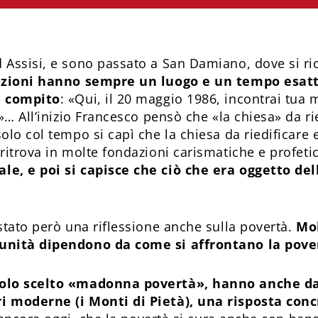
Assisi, e sono passato a San Damiano, dove si ric
zioni hanno sempre un luogo e un tempo esatt
n compito
: «Qui, il 20 maggio 1986, incontrai tua 
»… All’inizio Francesco pensò che «la chiesa» da rie
lo col tempo si capì che la chiesa da riedificare e
ritrova in molte fondazioni carismatiche e profeti
le, e poi si capisce che ciò che era oggetto de
stato però una riflessione anche sulla povertà.
Mol
unità dipendono da come si affrontano la pover
solo scelto «madonna povertà», hanno anche da
i moderne (i Monti di Pietà), una risposta conc