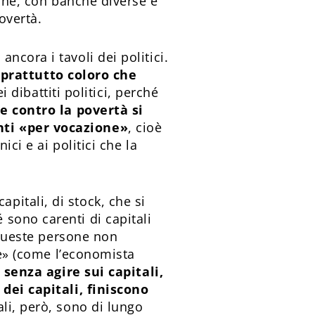
nche, con banche diverse e
overtà.
cora i tavoli dei politici.
prattutto coloro che
ibattiti politici, perché
e contro la povertà si
nti «per vocazione»
, cioè
ci e ai politici che la
pitali, di stock, che si
sono carenti di capitali
 queste persone non
re» (come l’economista
) senza agire sui capitali,
 dei capitali, finiscono
ali, però, sono di lungo