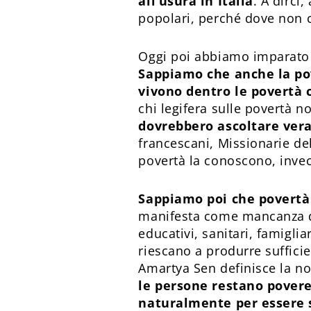
all’usura in Italia
. A dirci
popolari, perché dove non c
Oggi poi abbiamo imparato m
Sappiamo che anche la po
vivono dentro le povertà 
chi legifera sulle povertà 
dovrebbero ascoltare vera
francescani, Missionarie dell
povertà la conoscono, invec
Sappiamo poi che povertà 
manifesta come mancanza di 
educativi, sanitari, famigli
riescano a produrre sufficie
Amartya Sen definisce la n
le persone restano povere c
naturalmente per essere s