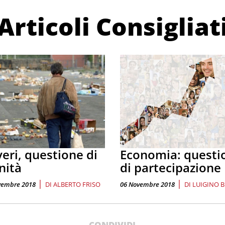
Articoli Consigliat
eri, questione di
Economia: questi
nità
di partecipazione
|
|
vembre 2018
DI
ALBERTO FRISO
06 Novembre 2018
DI
LUIGINO 
CONDIVIDI