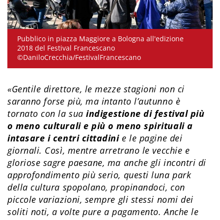
Pubblico in piazza Maggiore a Bologna all'edizione
2018 del Festival Francescano
©DaniloCrecchia/FestivalFrancescano
«Gentile direttore, le mezze stagioni non ci
saranno forse più, ma intanto l’autunno è
tornato con la sua
indigestione di festival più
o meno culturali e più o meno spirituali a
intasare i centri cittadini
e le pagine dei
giornali. Così, mentre arretrano le vecchie e
gloriose sagre paesane, ma anche gli incontri di
approfondimento più serio, questi luna park
della cultura spopolano, propinandoci, con
piccole variazioni, sempre gli stessi nomi dei
soliti noti, a volte pure a pagamento. Anche le