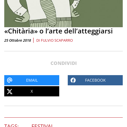
«Chitària» o l’arte dell’atteggiarsi
|
25 Ottobre 2018
DI
FULVIO SCAPARRO
CONDIVIDI
EMAIL
FACEBOOK
X
TAGS:
FESTIVAL