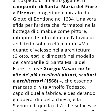
al cospetto di un altro gigante:
il
campanile di Santa Maria del Fiore
a Firenze
, progettato e iniziato da
Giotto di Bondone nel 1334. Una vera
sfida per l’artista che, formatosi nella
bottega di Cimabue come pittore,
intraprende ufficialmente l’attività di
architetto solo in età matura. «Ma
quanto e’ valesse nella architettura
(Giotto,
ndr
) lo dimostrò nel modello
del campanile di Santa Maria del
Fiore – scrive
Giorgio Vasari ne
Le
vite de’ più eccellenti pittori, scultori
e architettori
(1568)
–, che essendo
mancato di vita Arnolfo Todesco,
capo di quella fabrica, e desiderando
gli operai di quella chiesa, e la
Signoria di quella città, che si facesse