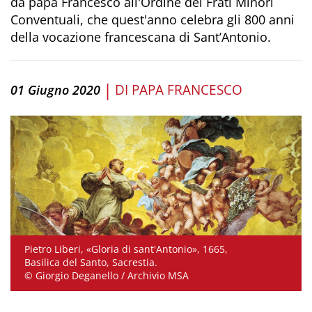
da papa Francesco all'Ordine dei Frati Minori
Conventuali, che quest'anno celebra gli 800 anni
della vocazione francescana di Sant’Antonio.
|
DI
PAPA FRANCESCO
01 Giugno 2020
Pietro Liberi, «Gloria di sant'Antonio», 1665,
Basilica del Santo, Sacrestia.
© Giorgio Deganello / Archivio MSA